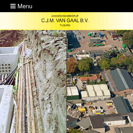
Menu
Home
Historie
Activiteiten
Certificering
CO2-
Prestatieladder
Vacatures
Contact