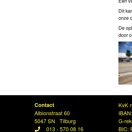
Een va
Dit ka
onze o
De opl
door on
Contact
KvK n
Albionstraat 60
IBAN
5047 SN Tilburg
G-re
013 - 570 08 16
BIC: