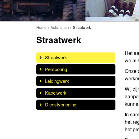
Home
»
Activiteiten
»
Straatwerk
Straatwerk
Het aa
Straatwerk
we al 
Persboring
Onze o
werke
Leidingwerk
Wij zi
Kabelwerk
aanpas
kunnen
Dienstverlening
In sam
het re
het pr