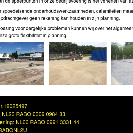
n de speerpunten in onze bedrijfsvoering is het verlenen van as
n spoedeisende onderhoudswerkzaamheden, calamiteiten maar 
pdrachtgever geen rekening kan houden in zijn planning.
ossing voor dergelijke problemen kunnen wij over het algemee
ze grote flexibiliteit in planning.
r.18025497
: NL23 RABO 0309 0984 83
kening: NL66 RABO 0991 3331 44
 RABONL2U