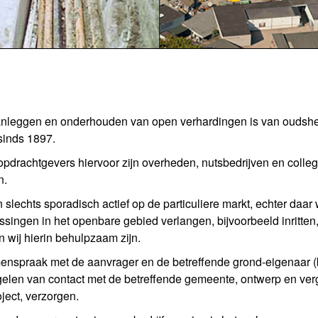
nleggen en onderhouden van open verhardingen is van oudsher d
sinds 1897.
pdrachtgevers hiervoor zijn overheden, nutsbedrijven en coll
n.
jn slechts sporadisch actief op de particuliere markt, echter daar
singen in het openbare gebied verlangen, bijvoorbeeld inritten
 wij hierin behulpzaam zijn.
enspraak met de aanvrager en de betreffende grond-eigenaar (b
gelen van contact met de betreffende gemeente, ontwerp en ver
oject, verzorgen.